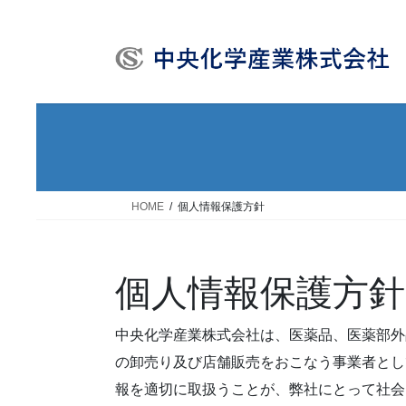
コ
ナ
ン
ビ
テ
ゲ
ン
ー
ツ
シ
へ
ョ
ス
ン
キ
に
HOME
個人情報保護方針
ッ
移
プ
動
個人情報保護方針
中央化学産業株式会社は、医薬品、医薬部外
の卸売り及び店舗販売をおこなう事業者とし
報を適切に取扱うことが、弊社にとって社会