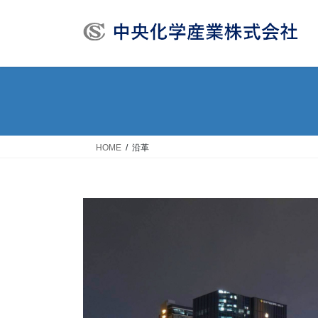
コ
ナ
ン
ビ
テ
ゲ
ン
ー
ツ
シ
へ
ョ
ス
ン
キ
に
ッ
移
HOME
沿革
プ
動