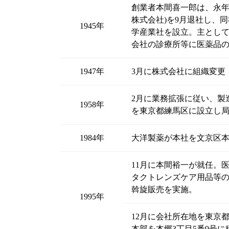
創業者本間喜一郎は、永年
株式会社)を9月退社し、
1945年
学産業社を設立。主とし
会社の診療所等に医薬品
1947年
3月に株式会社に組織変更
2月に業務拡張に従い、製
1958年
を東京都練馬区に設立し
1984年
大洋製薬が本社を文京区
11月に本間裕一が就任。
タクトレンズケア用品等
斡旋販売を実施。
1995年
12月に会社所在地を東京都
本部を本郷3丁目5番9号に