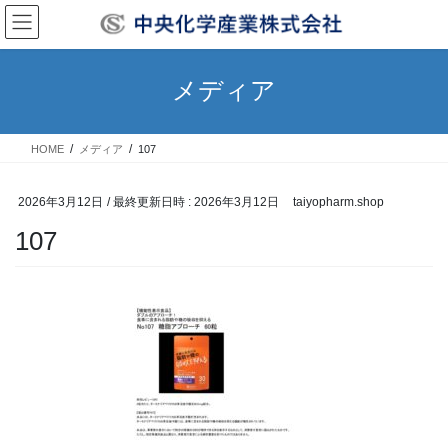
コ
ナ
ン
ビ
テ
ゲ
ン
ー
メディア
ツ
シ
へ
ョ
ス
ン
HOME
メディア
107
キ
に
ッ
移
プ
動
2026年3月12日
/ 最終更新日時 :
2026年3月12日
taiyopharm.shop
107