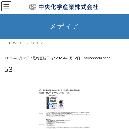
コ
ナ
ン
ビ
テ
ゲ
ン
ー
メディア
ツ
シ
へ
ョ
ス
ン
HOME
メディア
53
キ
に
ッ
移
プ
動
2026年3月12日
/ 最終更新日時 :
2026年3月12日
taiyopharm.shop
53