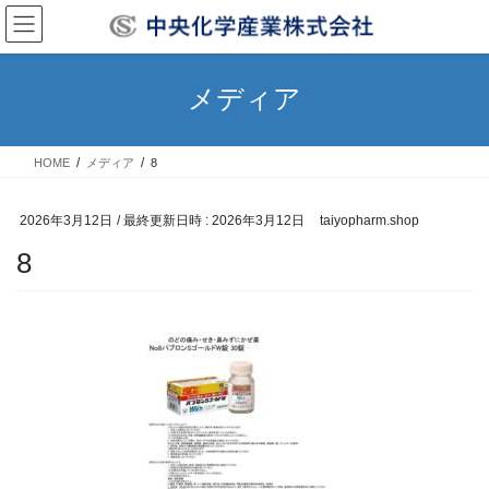
コ
ナ
ン
ビ
テ
ゲ
ン
ー
メディア
ツ
シ
へ
ョ
ス
ン
HOME
メディア
8
キ
に
ッ
移
プ
動
2026年3月12日
/ 最終更新日時 :
2026年3月12日
taiyopharm.shop
8