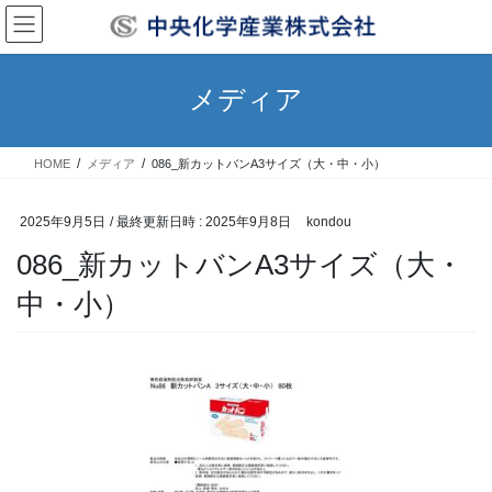
コ
ナ
ン
ビ
テ
ゲ
ン
ー
メディア
ツ
シ
へ
ョ
ス
ン
HOME
メディア
086_新カットバンA3サイズ（大・中・小）
キ
に
ッ
移
プ
動
2025年9月5日
/ 最終更新日時 :
2025年9月8日
kondou
086_新カットバンA3サイズ（大・
中・小）