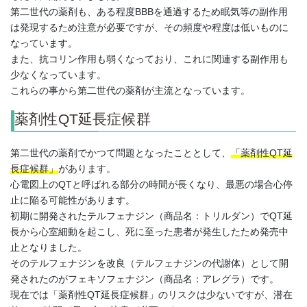
第二世代の薬剤も、ある程度BBBを通過するため眠気等の副作用
は発現するため注意が必要ですが、その頻度や程度は低いものに
なっています。
また、抗コリン作用も弱くなっており、これに関連する副作用も
少なくなっています。
これらの事から第二世代の薬剤が主流となっています。
薬剤性QT延長症候群
第二世代の薬剤でかつて問題となったこととして、
「薬剤性QT延
長症候群」
があります。
心電図上のQTと呼ばれる部分の時間が長くなり、最悪の場合心停
止に陥る可能性があります。
初期に開発されたテルフェナジン（商品名：トリルダン）でQT延
長から心室細動を起こし、死に至った患者が発生したため発売中
止となりました。
そのテルフェナジンを改良（テルフェナジンの代謝体）として開
発されたのがフェキソフェナジン（商品名：アレグラ）です。
現在では「薬剤性QT延長症候群」のリスクは少ないですが、潜在