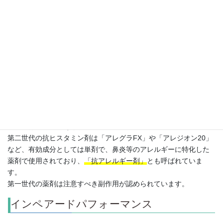
フェキソフェナジン
アレグラFX
塩酸塩
新コンタック鼻炎
セチリジン塩酸塩
Z、ストナリニZジ
第二世代
ェル
ロラタジン
クラリチンEX
アレジオン20、ポジ
エピナスチン塩酸塩
ナールEP錠
第一世代の抗ヒスタミン剤は一般的に総合感冒薬に配合され、睡
眠改善剤や鎮暈薬以外のアレルギーの薬としては単剤で使用され
ることはほとんどありません。
第二世代の抗ヒスタミン剤は「アレグラFX」や「アレジオン20」
など、有効成分としては単剤で、鼻炎等のアレルギーに特化した
薬剤で使用されており、
「抗アレルギー剤」
とも呼ばれていま
す。
第一世代の薬剤は注意すべき副作用が認められています。
インペアードパフォーマンス