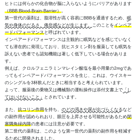
ヒトには何らかの化合物が脳に入らないようにバリアがあります
（BBB:Blood-Brain-Barrier）
。
第一世代の薬剤は、脂溶性が高く容易にBBBを通過するため、
眠
気や身体のだるさ、倦怠感などが生じます。
このことを
インペア
ードパフォーマンス
と呼ばれています。
インペアードパフォーマンスは主観的に眠気などを感じていなく
ても潜在的に発現しており、抗ヒスタミン剤を服薬しても眠気を
訴えない患者でも認知機能は著しく低下している場合がありま
す。
例えば、クロルフェニラミンマレイン酸塩を最小用量の2mgであ
ってもインペアードパフォーマンスを生じ、これは、ウイスキー
のシングルを3杯飲んだときに相当すると考えられています。
よって、服薬後の乗物又は機械類の運転操作は添付文書上で
「し
てはいけないこと」
とされています。
また、
抗コリン作用
を持ち、
のどの渇きや尿が出づらくなる
など
の副作用が認められおり、眼圧を上昇させる可能性があるため
閉
塞隅角緑内障
の患者には注意が必要です。
第二世代の薬剤は、このような第一世代の薬剤の副作用を軽減す
るために開発されました。