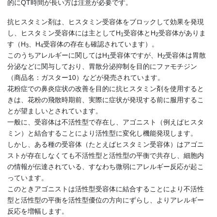
的にQT時間が長い方は注意が必要です。
抗ヒスタミン剤は、ヒスタミン受容体をブロックして効果を発現
し、ヒスタミン受容体には主としてH
受容体とH
受容体がありま
1
2
す（H
、H
受容体の存在も確認されています）。
3
4
このうちアレルギーに関してはH
受容体ですが、H
受容体は胃散
1
2
分泌などに関与しており、胃散分泌抑制を目的にファモチジン
（商品名：ガスター10）などが発売されています。
花粉症での鼻炎症状の改善を目的に抗ヒスタミン剤を使用すると
きは、花粉の飛散時期前、実際に症状が発現する前に服用するこ
とが望ましいとされています。
一般に、受容体は不活性型で存在し、アゴニスト（例えばヒスタ
ミン）と結合することにより活性型に変化し機能発現します。
しかし、ある種の受容体（たとえばヒスタミン受容体）はアゴニ
ストが存在しなくても不活性型と活性型の平衡で共存し、細胞内
の情報が伝達されている、すなわち微弱にアレルギー反応が起こ
っています。
このときアゴニストは活性型受容体に結合することにより不活性
型と活性型の平衡を活性型優位の方向にずらし、よりアレルギー
反応を増幅します。