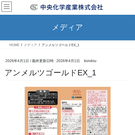
コ
ナ
ン
ビ
テ
ゲ
ン
ー
メディア
ツ
シ
へ
ョ
ス
ン
HOME
メディア
アンメルツゴールドEX_1
キ
に
ッ
移
プ
動
2026年4月1日
/ 最終更新日時 :
2026年4月1日
kondou
アンメルツゴールドEX_1