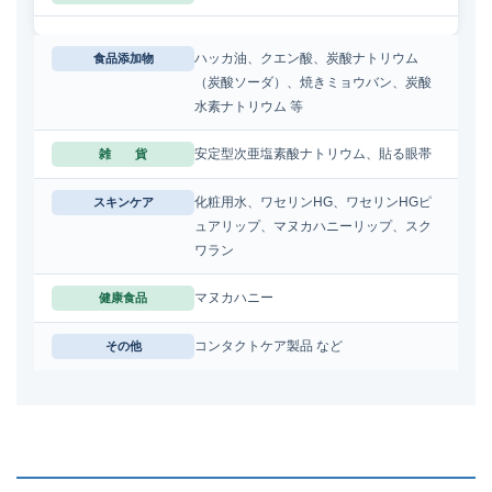
ハッカ油、クエン酸、炭酸ナトリウム
食品添加物
（炭酸ソーダ）、焼きミョウバン、炭酸
水素ナトリウム 等
安定型次亜塩素酸ナトリウム、貼る眼帯
雑 貨
化粧用水、ワセリンHG、ワセリンHGピ
スキンケア
ュアリップ、マヌカハニーリップ、スク
ワラン
マヌカハニー
健康食品
コンタクトケア製品 など
その他