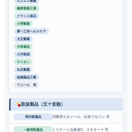
エスエス製薬
極東製薬工業
クラシエ薬品
小堺製薬
第一三共ヘルスケア
大正製薬
大幸薬品
大洋製薬
ライオン
丸石製薬
祐徳薬品工業
ワコール 等
取扱製品（五十音順）
消毒用エタノール、白色ワセリン 等
局方医薬品
トリナート点鼻薬S、スキネード 等
一般用医薬品