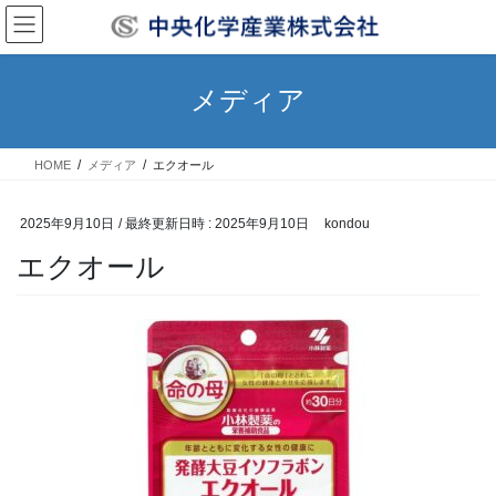
コ
ナ
ン
ビ
テ
ゲ
ン
ー
メディア
ツ
シ
へ
ョ
ス
ン
HOME
メディア
エクオール
キ
に
ッ
移
プ
動
2025年9月10日
/ 最終更新日時 :
2025年9月10日
kondou
エクオール