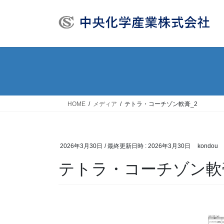
コ
ナ
ン
ビ
テ
ゲ
ン
ー
ツ
シ
へ
ョ
ス
ン
キ
に
ッ
移
HOME
メディア
テトラ・コーチゾン軟膏_2
プ
動
2026年3月30日
/ 最終更新日時 :
2026年3月30日
kondou
テトラ・コーチゾン軟