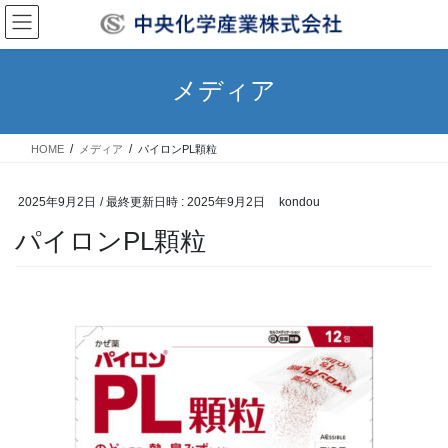
コ
ナ
ン
ビ
テ
ゲ
ン
ー
メディア
ツ
シ
へ
ョ
ス
ン
HOME
メディア
パイロンPL顆粒
キ
に
ッ
移
プ
動
2025年9月2日
/ 最終更新日時 :
2025年9月2日
kondou
パイロンPL顆粒