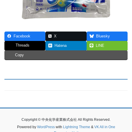
Facebook
X
Bluesky
Threads
Hatena
LINE
Copy
Copyright © 中央化学産業株式会社 All Rights Reserved.
Powered by
WordPress
with
Lightning Theme
&
VK All in One