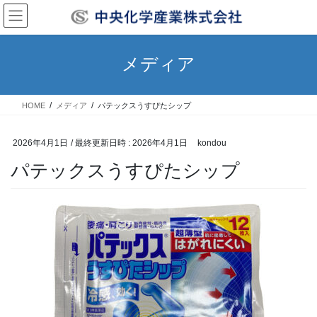
コ
ナ
ン
ビ
テ
ゲ
ン
ー
メディア
ツ
シ
へ
ョ
ス
ン
HOME
メディア
パテックスうすぴたシップ
キ
に
ッ
移
プ
動
2026年4月1日
/ 最終更新日時 :
2026年4月1日
kondou
パテックスうすぴたシップ