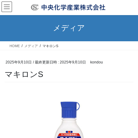
コ
ナ
ン
ビ
テ
ゲ
ン
ー
メディア
ツ
シ
へ
ョ
ス
ン
HOME
メディア
マキロンS
キ
に
ッ
移
プ
動
2025年9月10日
/ 最終更新日時 :
2025年9月10日
kondou
マキロンS