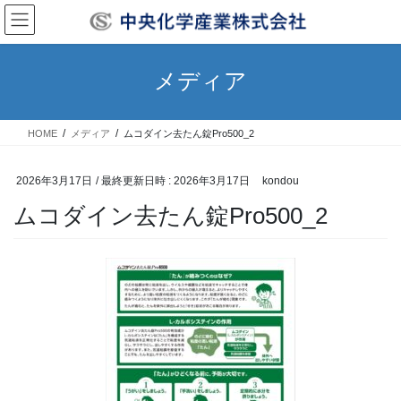
コ
ナ
ン
ビ
テ
ゲ
ン
ー
メディア
ツ
シ
へ
ョ
ス
ン
HOME
メディア
ムコダイン去たん錠Pro500_2
キ
に
ッ
移
プ
動
2026年3月17日
/ 最終更新日時 :
2026年3月17日
kondou
ムコダイン去たん錠Pro500_2