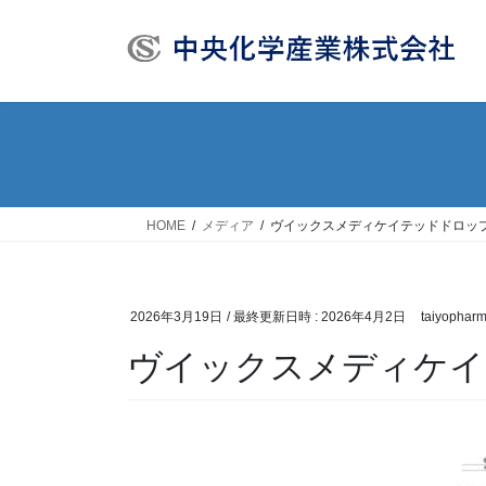
コ
ナ
ン
ビ
テ
ゲ
ン
ー
ツ
シ
へ
ョ
ス
ン
キ
に
ッ
移
HOME
メディア
ヴイックスメディケイテッドドロップ
プ
動
2026年3月19日
/ 最終更新日時 :
2026年4月2日
taiyophar
ヴイックスメディケイ