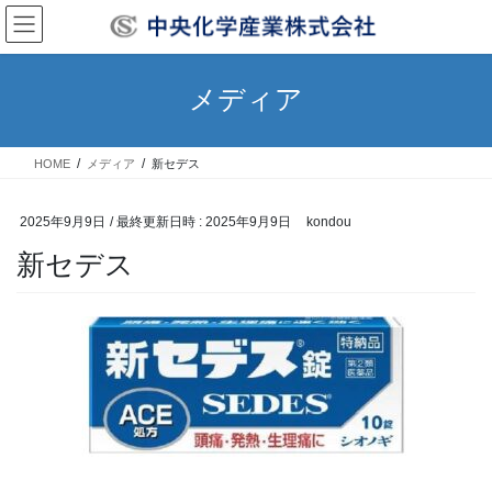
コ
ナ
ン
ビ
テ
ゲ
ン
ー
メディア
ツ
シ
へ
ョ
ス
ン
HOME
メディア
新セデス
キ
に
ッ
移
プ
動
2025年9月9日
/ 最終更新日時 :
2025年9月9日
kondou
新セデス