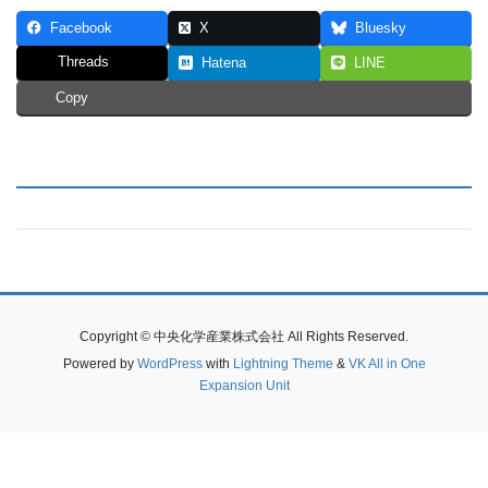
Facebook
X
Bluesky
Threads
Hatena
LINE
Copy
Copyright © 中央化学産業株式会社 All Rights Reserved.
Powered by
WordPress
with
Lightning Theme
&
VK All in One
Expansion Unit