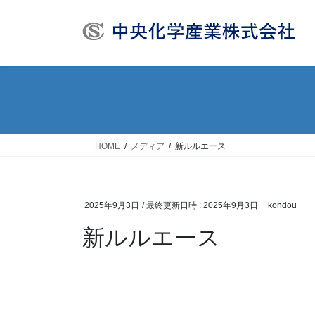
コ
ナ
ン
ビ
テ
ゲ
ン
ー
ツ
シ
へ
ョ
ス
ン
キ
に
ッ
移
HOME
メディア
新ルルエース
プ
動
2025年9月3日
/ 最終更新日時 :
2025年9月3日
kondou
新ルルエース