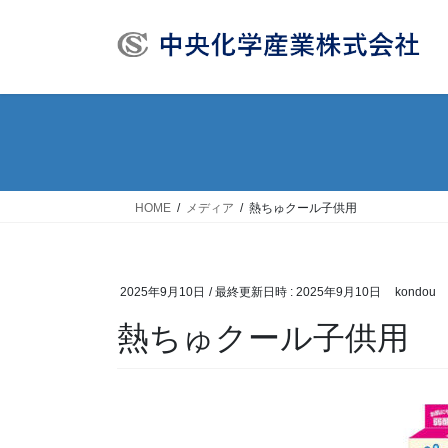
コ
ナ
ン
ビ
テ
ゲ
ン
ー
ツ
シ
へ
ョ
ス
ン
キ
に
ッ
移
HOME
メディア
熱ちゅクール子供用
プ
動
2025年9月10日
/ 最終更新日時 :
2025年9月10日
kondou
熱ちゅクール子供用