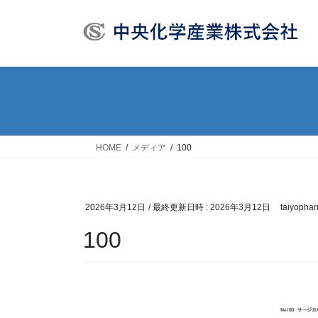
コ
ナ
ン
ビ
テ
ゲ
ン
ー
ツ
シ
へ
ョ
ス
ン
キ
に
ッ
移
HOME
メディア
100
プ
動
2026年3月12日
/ 最終更新日時 :
2026年3月12日
taiyopha
100