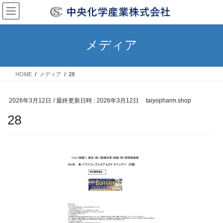
コ
ナ
ン
ビ
テ
ゲ
ン
ー
メディア
ツ
シ
へ
ョ
ス
ン
HOME
メディア
28
キ
に
ッ
移
プ
動
2026年3月12日
/ 最終更新日時 :
2026年3月12日
taiyopharm.shop
28