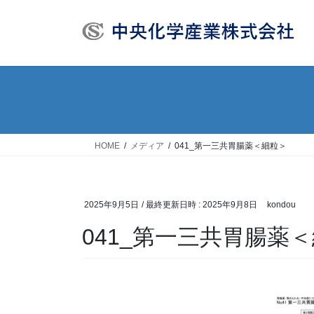
コ
ナ
ン
ビ
テ
ゲ
ン
ー
ツ
シ
へ
ョ
ス
ン
キ
に
ッ
移
HOME
メディア
041_第一三共胃腸薬＜細粒＞
プ
動
2025年9月5日
/ 最終更新日時 :
2025年9月8日
kondou
041_第一三共胃腸薬