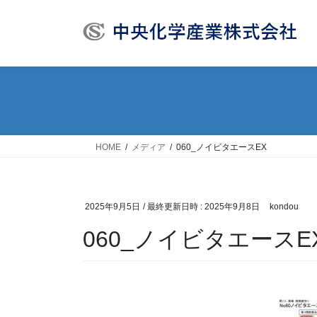
コ
ナ
ン
ビ
テ
ゲ
ン
ー
ツ
シ
へ
ョ
ス
ン
キ
に
ッ
移
HOME
メディア
060_ノイビタエースEX
プ
動
2025年9月5日
/ 最終更新日時 :
2025年9月8日
kondou
060_ノイビタエースE