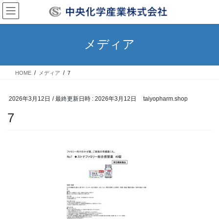
コ
ナ
ン
ビ
テ
ゲ
ン
ー
メディア
ツ
シ
へ
ョ
ス
ン
HOME
メディア
7
キ
に
ッ
移
プ
動
2026年3月12日
/ 最終更新日時 :
2026年3月12日
taiyopharm.shop
7