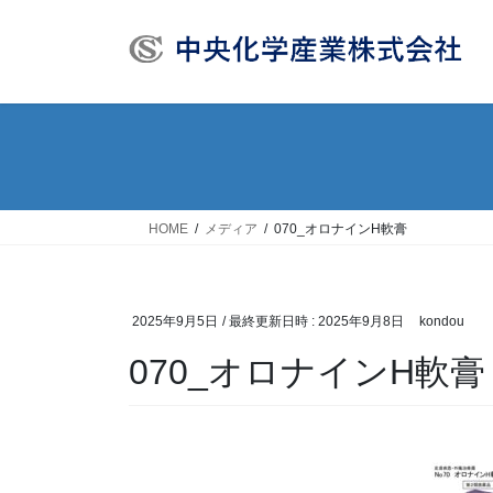
コ
ナ
ン
ビ
テ
ゲ
ン
ー
ツ
シ
へ
ョ
ス
ン
キ
に
ッ
移
HOME
メディア
070_オロナインH軟膏
プ
動
2025年9月5日
/ 最終更新日時 :
2025年9月8日
kondou
070_オロナインH軟膏