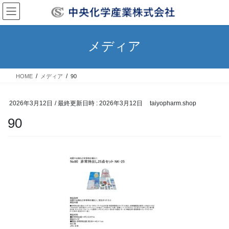
コ
ナ
ン
ビ
テ
ゲ
ン
ー
メディア
ツ
シ
へ
ョ
ス
ン
HOME
メディア
90
キ
に
ッ
移
プ
動
2026年3月12日
/ 最終更新日時 :
2026年3月12日
taiyopharm.shop
90