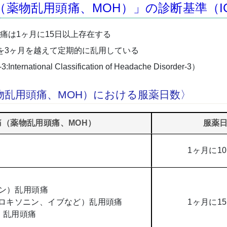
薬物乱用頭痛、MOH）」の診断基準（IC
痛は1ヶ月に15日以上存在する
を3ヶ月を越えて定期的に乱用している
tional Classification of Headache Disorder-3）
物乱用頭痛、MOH）における服薬日数〉
痛（薬物乱用頭痛、MOH）
服薬
1ヶ月に1
ェン）乱用頭痛
IDs:ロキソニン、イブなど）乱用頭痛
1ヶ月に1
ン）乱用頭痛