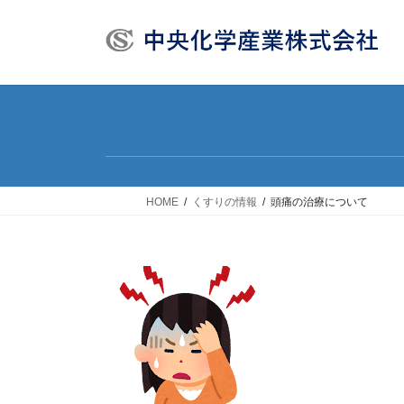
コ
ナ
ン
ビ
テ
ゲ
ン
ー
ツ
シ
へ
ョ
ス
ン
キ
に
ッ
移
HOME
くすりの情報
頭痛の治療について
プ
動